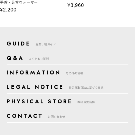
手首・足首ウォーマー
通
¥3,960
通
¥2,200
常
常
価
価
格
格
GUIDE
お買い物ガイド
Q&A
よくあるご質問
INFORMATION
その他の情報
LEGAL NOTICE
特定商取引法に基づく表記
PHYSICAL STORE
本社直営店舗
CONTACT
お問い合わせ