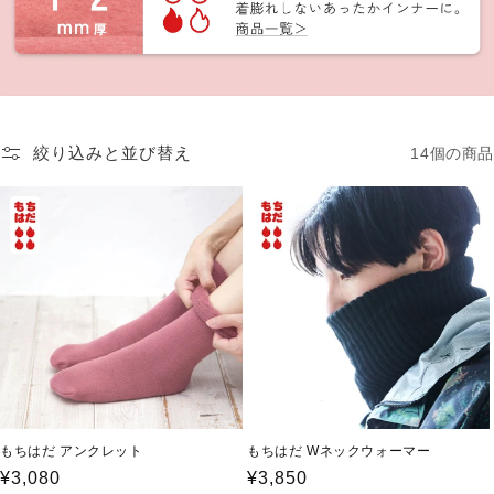
絞り込みと並び替え
14個の商品
もちはだ アンクレット
もちはだ Wネックウォーマー
通
¥3,080
通
¥3,850