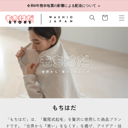
コンテ
＞
令和8年熊本地震の影響による配送について
ンツに
進む
カ
ー
ト