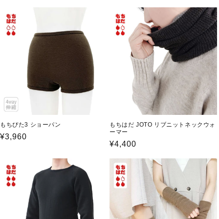
常
常
価
価
格
格
もちぴた3 ショーパン
もちはだ JOTO リブニットネックウォ
ーマー
通
¥3,960
通
¥4,400
常
常
価
価
格
格