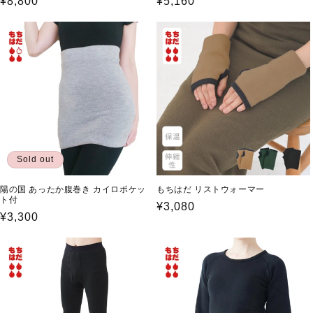
通
¥8,800
通
¥5,160
常
常
価
価
格
格
Sold out
陽の国 あったか腹巻き カイロポケッ
もちはだ リストウォーマー
ト付
通
¥3,080
通
¥3,300
常
常
価
価
格
格