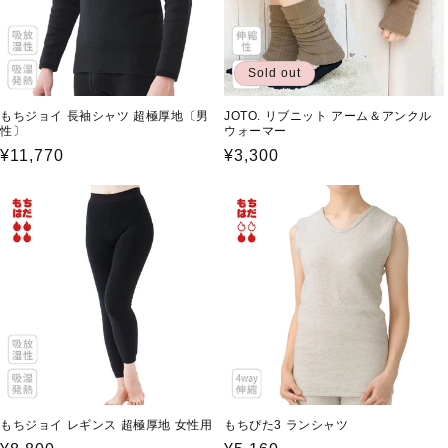
Sold out
もちジョイ 長袖シャツ 超極厚地〔男
JOTO. リブニット アーム＆アンクル
性〕
ウォーマー
通
¥11,770
通
¥3,300
常
常
価
価
格
格
もちジョイ レギンス 超極厚地 女性用
もちぴた3 ランシャツ