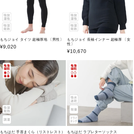
もちジョイ タイツ 超極厚地 〔男性〕
もちジョイ 長袖インナー 超極厚 〔女
性〕
通
¥9,020
通
¥10,670
常
常
価
価
格
格
もちはだ 手首まくら（リストレスト）
もちはだ ラブレターソックス