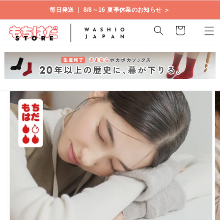
コンテ
＞
＞
令和8年熊本地震の影響による配送について
毎日発送 ｜ 8/8～16 夏季休業のお知らせ
ンツに
進む
カ
ー
ト
商品情
ギ
報にス
ャ
キップ
ラ
リ
ー
ビ
ュ
ー
で
画