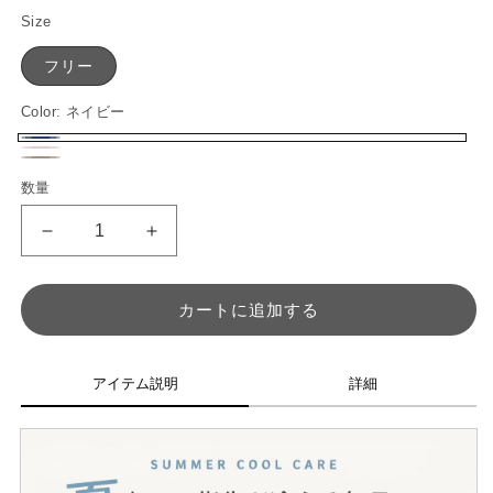
Size
フリー
Color:
ネイビー
ネ
ピ
バ
グ
イ
数量
数
ン
リ
レ
ビ
量
ク
エ
ー
も
も
ー
ー
ジ
ち
ち
シ
ュ
は
は
カートに追加する
ョ
だ
だ
ン
手
手
は
首
首
アイテム説明
詳細
ま
ま
売
く
く
り
ら
ら
切
（リ
（リ
れ