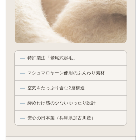
—
特許製法「鷲尾式起毛」
—
マシュマロヤーン使用のふんわり素材
—
空気をたっぷり含む2層構造
—
締め付け感の少ないゆったり設計
—
安心の日本製（兵庫県加古川産）