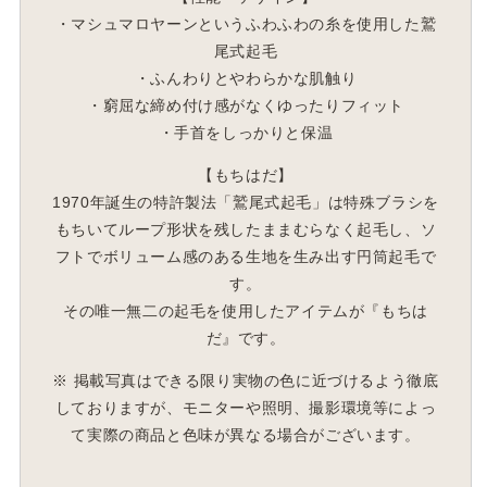
・マシュマロヤーンというふわふわの糸を使用した鷲
尾式起毛
・ふんわりとやわらかな肌触り
・窮屈な締め付け感がなくゆったりフィット
・手首をしっかりと保温
【もちはだ】
1970年誕生の特許製法「鷲尾式起毛」は特殊ブラシを
もちいてループ形状を残したままむらなく起毛し、ソ
フトでボリューム感のある生地を生み出す円筒起毛で
す。
その唯一無二の起毛を使用したアイテムが『もちは
だ』です。
※ 掲載写真はできる限り実物の色に近づけるよう徹底
しておりますが、モニターや照明、撮影環境等によっ
て実際の商品と色味が異なる場合がございます。