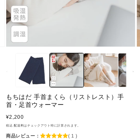
像
(2)
が
利
用
で
き
る
よ
う
に
もちはだ 手首まくら（リストレスト）手
な
首・足首ウォーマー
り
ま
通
¥2,200
し
常
税込
配送料
はチェックアウト時に計算されます。
た
価
商品レビュー：
( 1 )
格