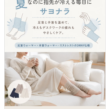
ス
ス
て
ト
ト
い
レ
レ
る
ス
ス
か
ト）
ト）
手
手
販
首・
首・
売
足
足
で
首
首
き
ウ
ウ
ま
ォ
ォ
せ
ー
ー
ん
マ
マ
ー
ー
の
の
数
数
量
量
を
を
減
増