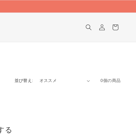
ロ
カ
グ
ー
イ
ト
ン
並び替え:
0個の商品
する