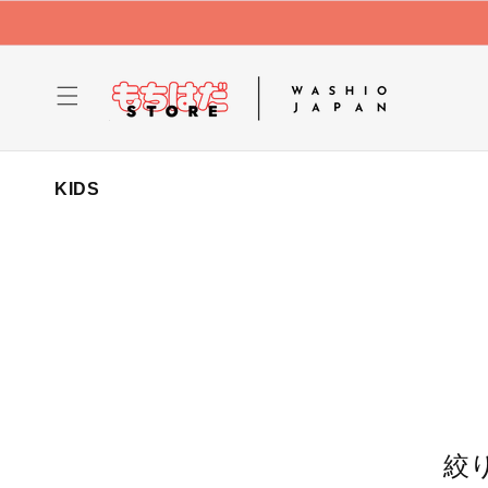
コンテ
ンツに
進む
コ
KIDS
レ
ク
シ
ョ
ン
:
絞