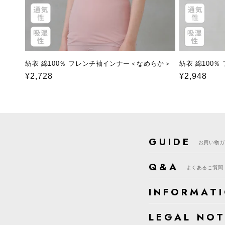
紡衣 綿100％ フレンチ袖インナー＜なめらか＞
紡衣 綿100
通
¥2,728
通
¥2,948
常
常
価
価
格
格
GUIDE
お買い物ガ
Q&A
よくあるご質問
INFORMAT
LEGAL NOT