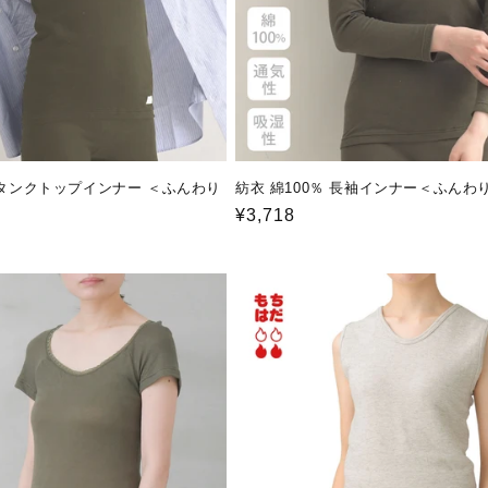
% タンクトップインナー ＜ふんわり
紡衣 綿100％ 長袖インナー＜ふんわ
通
¥3,718
常
価
格