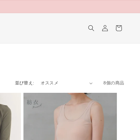
ロ
カ
グ
ー
イ
ト
ン
並び替え:
8個の商品