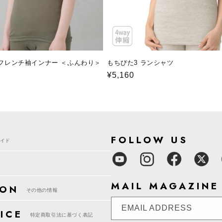
％ フレンチ袖インナー ＜ふんわり＞
もちぴた3 ランシャツ
通
¥5,160
常
価
格
FOLLOW US
イド
MAIL MAGAZINE
ION
その他の情報
EMAIL ADDRESS
ICE
特定商取引法に基づく表記