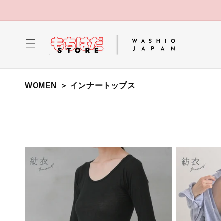
コンテ
ンツに
進む
コ
WOMEN ＞ インナートップス
レ
ク
シ
ョ
ン
: