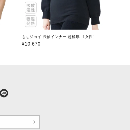
もちジョイ 長袖インナー 超極厚 〔女性〕
通
¥10,670
常
価
格