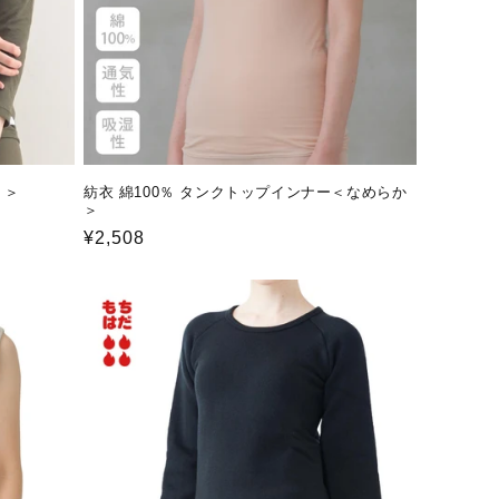
り＞
紡衣 綿100％ タンクトップインナー＜なめらか
＞
通
¥2,508
常
価
格