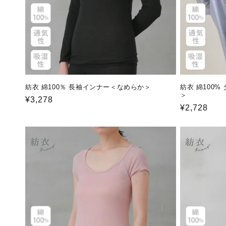
紡衣 綿100％ 長袖インナー＜なめらか＞
紡衣 綿100
＞
通
¥3,278
通
¥2,728
常
常
価
価
格
格