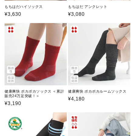
もちはだハイソックス
もちはだ アンクレット
通
¥3,630
通
¥3,080
常
常
価
価
格
格
健康爽快 ポカポカソックス ＜累計
健康爽快 ポカポカルームソックス
販売24万足突破！＞
通
¥4,180
通
¥3,190
常
常
価
価
格
格