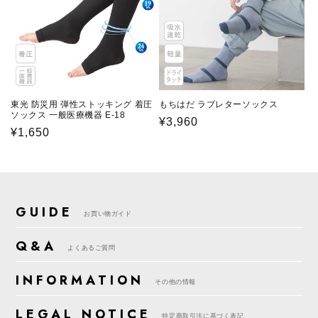
東光 防災用 弾性ストッキング 着圧
もちはだ ラブレターソックス
ソックス 一般医療機器 E-18
通
¥3,960
通
¥1,650
常
常
価
価
格
格
GUIDE
お買い物ガイド
Q&A
よくあるご質問
INFORMATION
その他の情報
LEGAL NOTICE
特定商取引法に基づく表記