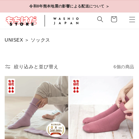
コンテ
＞
令和8年熊本地震の影響による配送について
ンツに
進む
カ
ー
ト
コ
UNISEX ＞ ソックス
レ
ク
シ
ョ
絞り込みと並び替え
6個の商品
ン
: