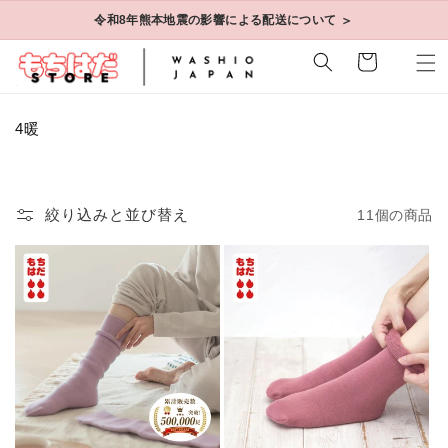
コンテ
＞
令和8年熊本地震の影響による配送について
ンツに
進む
カ
ー
ト
コ
4暖
レ
ク
シ
ョ
絞り込みと並び替え
11個の商品
ン
: