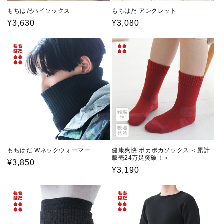
もちはだハイソックス
もちはだ アンクレット
通
¥3,630
通
¥3,080
常
常
価
価
格
格
もちはだ Wネックウォーマー
健康爽快 ポカポカソックス ＜累計
販売24万足突破！＞
通
¥3,850
通
¥3,190
常
常
価
価
格
格