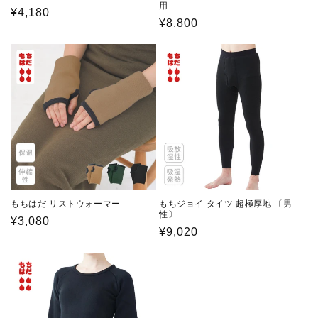
用
通
¥4,180
通
¥8,800
常
常
価
価
格
格
もちはだ リストウォーマー
もちジョイ タイツ 超極厚地 〔男
性〕
通
¥3,080
通
¥9,020
常
常
価
価
格
格