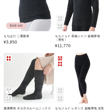
Sold out
もちはだ 二重腹巻
もちジョイ 長袖シャツ 超極厚地
〔男性〕
通
¥3,850
通
¥11,770
常
常
価
価
格
格
健康爽快 ポカポカルームソックス
もちジョイ レギンス 超極厚地 女性