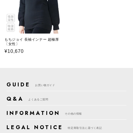
もちジョイ 長袖インナー 超極厚
〔女性〕
通
¥10,670
常
価
格
GUIDE
お買い物ガイド
Q&A
よくあるご質問
INFORMATION
その他の情報
LEGAL NOTICE
特定商取引法に基づく表記