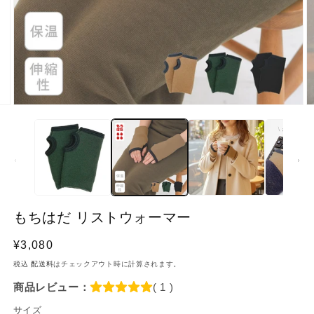
像
(2)
が
利
用
で
き
る
よ
う
に
もちはだ リストウォーマー
な
り
通
¥3,080
ま
常
税込
配送料
はチェックアウト時に計算されます。
し
価
商品レビュー：
( 1 )
た
格
サイズ