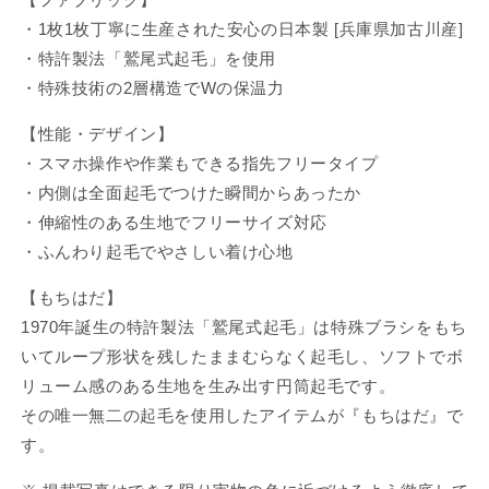
て
ー
ー
い
・1枚1枚丁寧に生産された安心の日本製 [兵庫県加古川産]
の
の
い
る
・特許製法「鷲尾式起毛」を使用
数
数
る
か
・特殊技術の2層構造でWの保温力
量
量
か
販
を
を
販
【性能・デザイン】
売
減
増
売
・スマホ操作や作業もできる指先フリータイプ
で
ら
や
で
・内側は全面起毛でつけた瞬間からあったか
す
す
き
き
・伸縮性のある生地でフリーサイズ対応
ま
ま
・ふんわり起毛でやさしい着け心地
せ
せ
ん
【もちはだ】
ん
1970年誕生の特許製法「鷲尾式起毛」は特殊ブラシをもち
いてループ形状を残したままむらなく起毛し、ソフトでボ
リューム感のある生地を生み出す円筒起毛です。
その唯一無二の起毛を使用したアイテムが『もちはだ』で
す。