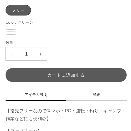
フリー
Color:
グリーン
ブ
バ
グ
マ
バ
ラ
リ
数量
数
リ
ロ
リ
ッ
エ
量
ー
ン
エ
も
も
ク
ー
ン
ー
ち
ち
シ
シ
は
は
ョ
カートに追加する
だ
だ
ョ
ン
リ
リ
ン
は
ス
ス
は
アイテム説明
詳細
売
ト
ト
売
り
ウ
ウ
り
【指先フリーなのでスマホ・PC・運転・釣り・キャンプ・
切
ォ
ォ
切
作業などにも便利◎】
ー
ー
れ
れ
マ
マ
て
【ファブリック】