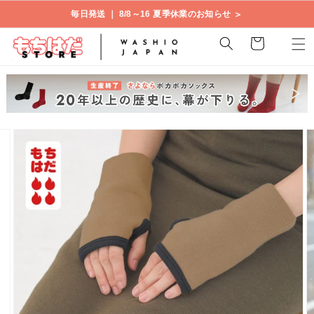
コンテ
＞
毎日発送 ｜ 8/8～16 夏季休業のお知らせ
ンツに
進む
カ
ー
ト
商品情
ギ
報にス
ャ
キップ
ラ
リ
ー
ビ
ュ
ー
で
画