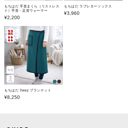
もちはだ 手首まくら（リストレス
もちはだ ラブレターソックス
ト）手首・足首ウォーマー
通
¥3,960
通
¥2,200
常
常
価
価
格
格
もちはだ 3way ブランケット
通
¥8,250
常
価
格