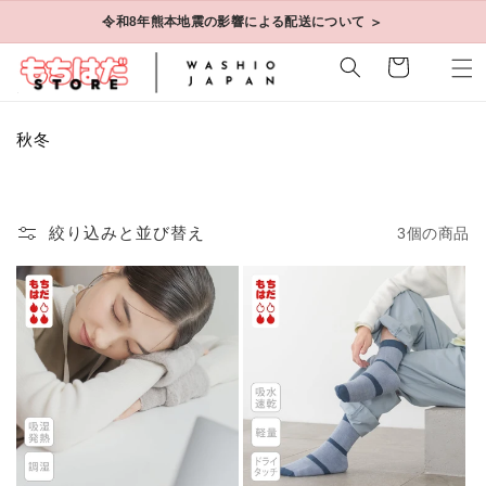
コンテ
＞
令和8年熊本地震の影響による配送について
ンツに
進む
カ
ー
ト
コ
秋冬
レ
ク
シ
ョ
絞り込みと並び替え
3個の商品
ン
: