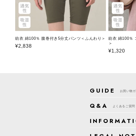
紡衣 綿100％ 腹巻付き5分丈パンツ＜ふんわり＞
紡衣 綿100
＞
通
¥2,838
通
¥1,320
常
常
価
価
格
格
GUIDE
お買い物ガ
Q&A
よくあるご質問
INFORMAT