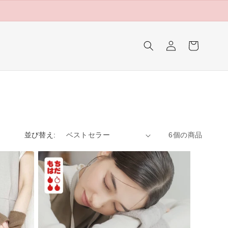
ロ
カ
グ
ー
イ
ト
ン
並び替え:
6個の商品