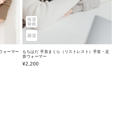
ルウォーマー
もちはだ 手首まくら（リストレスト）手首・足
首ウォーマー
通
¥2,200
常
価
格