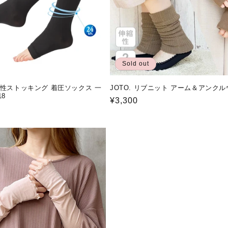
Sold out
弾性ストッキング 着圧ソックス 一
JOTO. リブニット アーム＆アンク
18
通
¥3,300
常
価
格