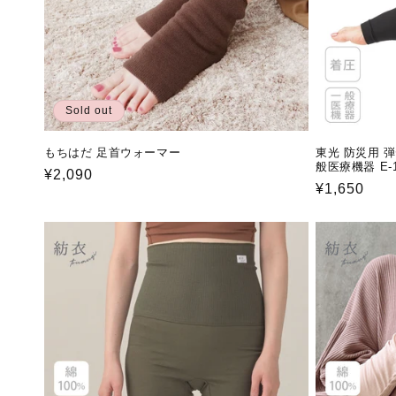
Sold out
もちはだ 足首ウォーマー
東光 防災用 
般医療機器 E-
通
¥2,090
通
¥1,650
常
常
価
価
格
格