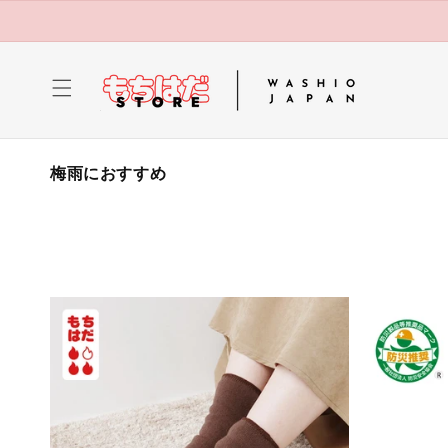
コンテ
ンツに
進む
コ
梅雨におすすめ
レ
ク
シ
ョ
ン
: