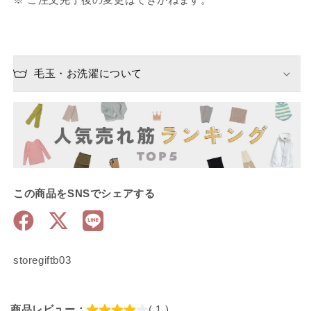
毛玉・お洗濯について
この商品をSNSでシェアする
SKU:
storegiftb03
商品レビュー：
( 1 )