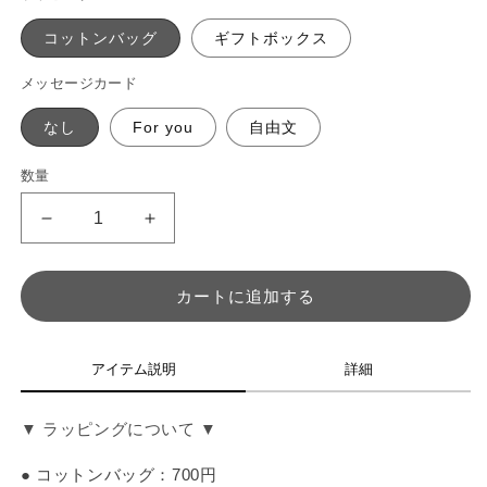
コットンバッグ
ギフトボックス
メッセージカード
なし
For you
自由文
数量
数
量
ラ
ラ
ッ
ッ
ピ
ピ
カートに追加する
ン
ン
グ
グ
の
の
アイテム説明
詳細
数
数
量
量
▼ ラッピングについて ▼
を
を
減
増
● コットンバッグ：700円