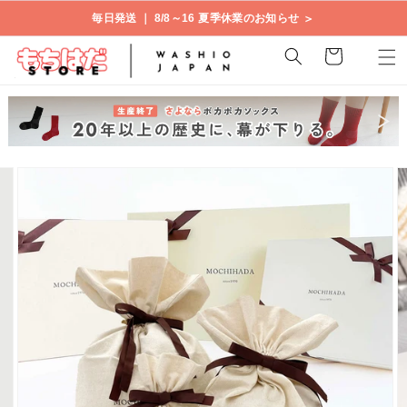
コンテ
＞
毎日発送 ｜ 8/8～16 夏季休業のお知らせ
ンツに
進む
カ
ー
ト
商品情
ギ
報にス
ャ
キップ
ラ
リ
ー
ビ
ュ
ー
で
画