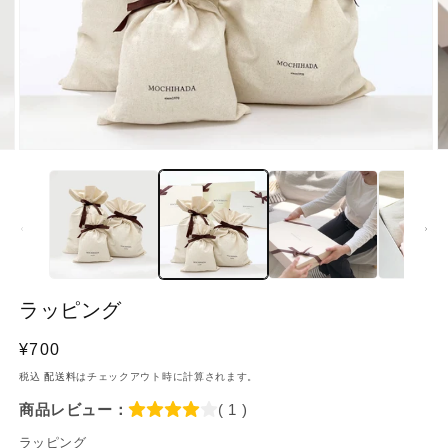
像
(2)
が
利
用
で
き
る
よ
う
に
ラッピング
な
り
通
¥700
ま
常
税込
配送料
はチェックアウト時に計算されます。
し
価
商品レビュー：
( 1 )
た
格
ラッピング