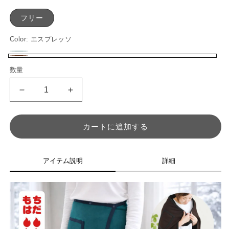
フリー
Color:
エスプレッソ
ヴ
バ
エ
数量
数
ェ
リ
ス
量
ー
エ
プ
も
も
ル
ー
レ
ち
ち
シ
ッ
は
は
カートに追加する
ョ
だ
だ
ソ
ン
3way
3way
ブ
ブ
は
アイテム説明
詳細
ラ
ラ
売
ン
ン
り
ケ
ケ
切
ッ
ッ
れ
ト
ト
て
の
の