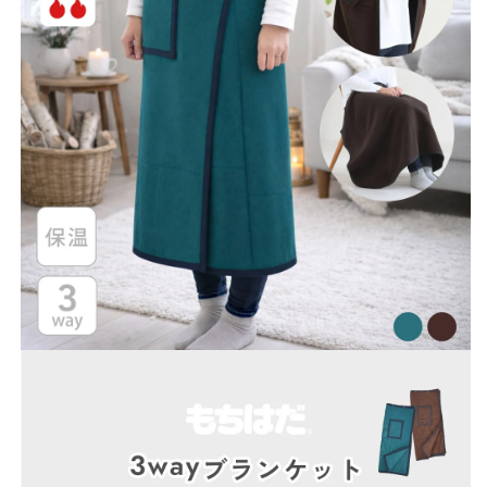
い
数
数
る
量
量
を
を
か
減
増
販
ら
や
売
す
す
で
き
ま
せ
ん