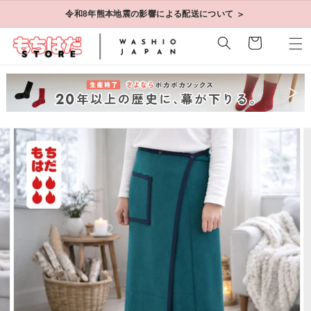
コンテ
＞
＞
令和8年熊本地震の影響による配送について
毎日発送 ｜ 8/8～16 夏季休業のお知らせ
ンツに
進む
カ
ー
ト
商品情
ギ
報にス
ャ
キップ
ラ
リ
ー
ビ
ュ
ー
で
画