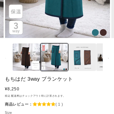
像
(2)
が
利
用
で
き
る
よ
う
に
もちはだ 3way ブランケット
な
り
通
¥8,250
ま
常
税込
配送料
はチェックアウト時に計算されます。
し
価
商品レビュー：
( 1 )
た
格
Size