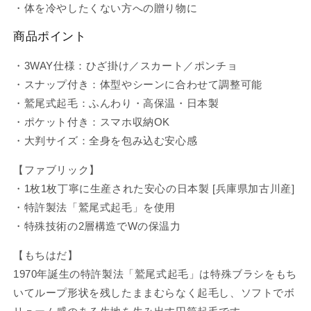
・体を冷やしたくない方への贈り物に
商品ポイント
・3WAY仕様：ひざ掛け／スカート／ポンチョ
・スナップ付き：体型やシーンに合わせて調整可能
・鷲尾式起毛：ふんわり・高保温・日本製
・ポケット付き：スマホ収納OK
・大判サイズ：全身を包み込む安心感
【ファブリック】
・1枚1枚丁寧に生産された安心の日本製 [兵庫県加古川産]
・特許製法「鷲尾式起毛」を使用
・特殊技術の2層構造でWの保温力
【もちはだ】
1970年誕生の特許製法「鷲尾式起毛」は特殊ブラシをもち
いてループ形状を残したままむらなく起毛し、ソフトでボ