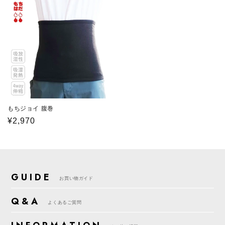
価
価
格
格
もちジョイ 腹巻
通
¥2,970
常
価
格
GUIDE
お買い物ガイド
Q&A
よくあるご質問