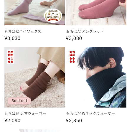
もちはだハイソックス
もちはだ アンクレット
通
¥3,630
通
¥3,080
常
常
価
価
格
格
Sold out
もちはだ 足首ウォーマー
もちはだ Wネックウォーマー
通
¥2,090
通
¥3,850
常
常