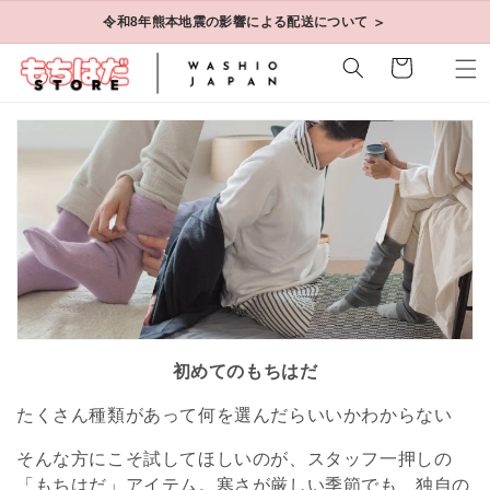
コンテ
＞
令和8年熊本地震の影響による配送について
ンツに
進む
カ
ー
ト
初めてのもちはだ
たくさん種類があって何を選んだらいいかわからない
そんな方にこそ試してほしいのが、スタッフ一押しの
「もちはだ」アイテム。寒さが厳しい季節でも、独自の