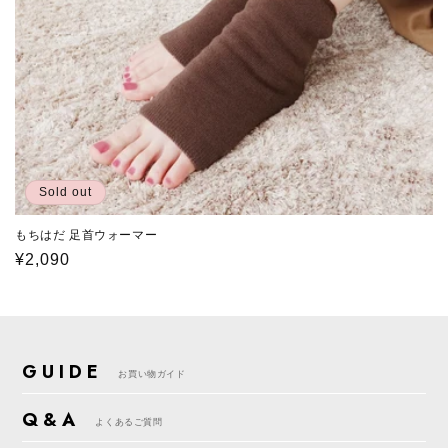
Sold out
もちはだ 足首ウォーマー
通
¥2,090
常
価
格
GUIDE
お買い物ガイド
Q&A
よくあるご質問