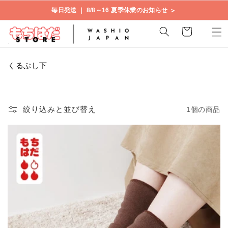
コンテ
＞
毎日発送 ｜ 8/8～16 夏季休業のお知らせ
ンツに
進む
カ
ー
ト
コ
くるぶし下
レ
ク
シ
ョ
絞り込みと並び替え
1個の商品
ン
: