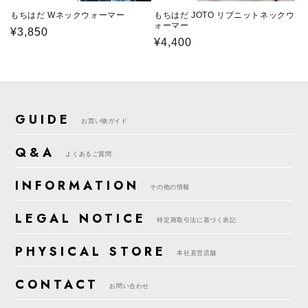
もちはだ Wネックウォーマー
もちはだ JOTO リブニットネックウ
ォーマー
通
¥3,850
通
¥4,400
常
常
価
価
格
格
GUIDE
お買い物ガイド
Q&A
よくあるご質問
INFORMATION
その他の情報
LEGAL NOTICE
特定商取引法に基づく表記
PHYSICAL STORE
本社直営店舗
CONTACT
お問い合わせ