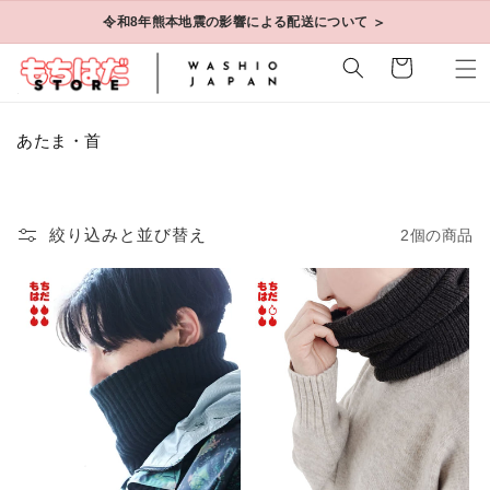
コンテ
＞
令和8年熊本地震の影響による配送について
ンツに
進む
カ
ー
ト
コ
あたま・首
レ
ク
シ
ョ
絞り込みと並び替え
2個の商品
ン
: